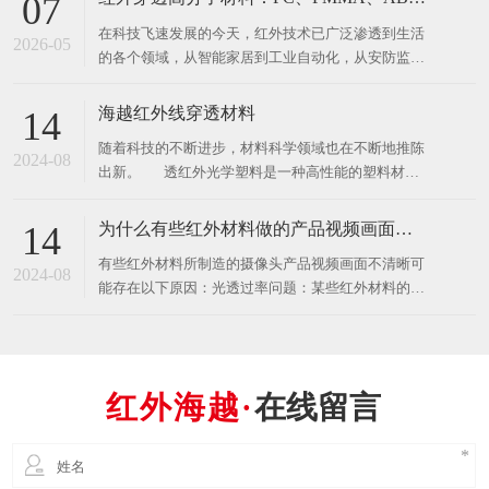
07
蔽效果变差，建议更换添加抗UV稳定剂的高品质产
在科技飞速发展的今天，红外技术已广泛渗透到生活
品。添加抗UV配方的合格PC红外滤光板可在氙灯老
2026-05
的各个领域，从智能家居到工业自动化，从安防监控
化1000
到医疗设备，红外穿透高分子材料作为实现红外功能
的关键基础，正发挥着越来越重要的作用。其中，
海越红外线穿透材料
14
PC（聚碳酸酯）、PMMA（聚甲基丙烯酸甲酯）、
​随着科技的不断进步，材料科学领域也在不断地推陈
ABS（丙烯腈-丁二烯-苯乙烯共聚物）等特种光学塑
2024-08
出新。 透红外光学塑料是一种高性能的塑料材
料，凭借其独特的
料，它能够透过特定波长的红外光，同时保持高透明
度和光学性能。这种材料在红外成像、光学滤波器、
为什么有些红外材料做的产品视频画面不清晰？
14
医疗设备以及某些特殊光学仪器中有着广泛的应用。
有些红外材料所制造的摄像头产品视频画面不清晰可
透红外光学塑料与普通塑料的主要
2024-08
能存在以下原因：光透过率问题：某些红外材料的光
透过率较低，无法充分传递光线到图像传感器，导致
画面变得模糊或暗淡。选择具有高透过率的红外材料
可以改善画面的清晰度。光学失真：红外材料在光学
传递过程中可能引起光学失真，例如色散、散射或折
在线留言
射问题。这些光学失真现象