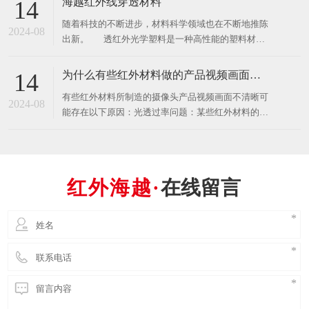
海越红外线穿透材料
14
PC（聚碳酸酯）、PMMA（聚甲基丙烯酸甲酯）、
​随着科技的不断进步，材料科学领域也在不断地推陈
ABS（丙烯腈-丁二烯-苯乙烯共聚物）等特种光学塑
2024-08
出新。 透红外光学塑料是一种高性能的塑料材
料，凭借其独特的
料，它能够透过特定波长的红外光，同时保持高透明
度和光学性能。这种材料在红外成像、光学滤波器、
为什么有些红外材料做的产品视频画面不清晰？
14
医疗设备以及某些特殊光学仪器中有着广泛的应用。
有些红外材料所制造的摄像头产品视频画面不清晰可
透红外光学塑料与普通塑料的主要
2024-08
能存在以下原因：光透过率问题：某些红外材料的光
透过率较低，无法充分传递光线到图像传感器，导致
画面变得模糊或暗淡。选择具有高透过率的红外材料
可以改善画面的清晰度。光学失真：红外材料在光学
传递过程中可能引起光学失真，例如色散、散射或折
在线留言
射问题。这些光学失真现象