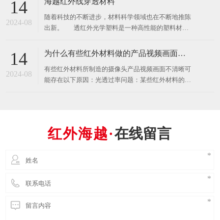
海越红外线穿透材料
14
PC（聚碳酸酯）、PMMA（聚甲基丙烯酸甲酯）、
​随着科技的不断进步，材料科学领域也在不断地推陈
ABS（丙烯腈-丁二烯-苯乙烯共聚物）等特种光学塑
2024-08
出新。 透红外光学塑料是一种高性能的塑料材
料，凭借其独特的
料，它能够透过特定波长的红外光，同时保持高透明
度和光学性能。这种材料在红外成像、光学滤波器、
为什么有些红外材料做的产品视频画面不清晰？
14
医疗设备以及某些特殊光学仪器中有着广泛的应用。
有些红外材料所制造的摄像头产品视频画面不清晰可
透红外光学塑料与普通塑料的主要
2024-08
能存在以下原因：光透过率问题：某些红外材料的光
透过率较低，无法充分传递光线到图像传感器，导致
画面变得模糊或暗淡。选择具有高透过率的红外材料
可以改善画面的清晰度。光学失真：红外材料在光学
传递过程中可能引起光学失真，例如色散、散射或折
在线留言
射问题。这些光学失真现象