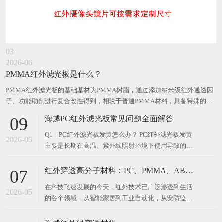
03
2026-06
PMMA红外滤光板是什么？
PMMA红外滤光板的基础基材为PMMA树脂，通过添加纳米级红外通透因
子、功能助剂进行复合改性得到，相较于普通PMMA材料，具备特殊的光
学过滤性能。海越PMMA红外滤光板采用医用级PMMA作为基础基材，配
海越PC红外滤光板常见问题全面解答
09
合功能助剂复合改性，兼顾光学性能与可靠性。 PMMA红外滤光板原理
是通
Q1：PC红外滤光板发黄怎么办？ PC红外滤光板发黄
2026-05
主要是长期在高温、紫外线照射环境下使用导致的材
料老化。若发黄程度较轻且对红外透过率影响不大，
可继续使用；若发黄严重导致透光率下降、可见光屏
红外穿透高分子材料：PC、PMMA、ABS等特种光学塑料的应用与技术解析
07
蔽效果变差，建议更换添加抗UV稳定剂的高品质产
在科技飞速发展的今天，红外技术已广泛渗透到生活
品。添加抗UV配方的合格PC红外滤光板可在氙灯老
2026-05
的各个领域，从智能家居到工业自动化，从安防监控
化1000
到医疗设备，红外穿透高分子材料作为实现红外功能
的关键基础，正发挥着越来越重要的作用。其中，